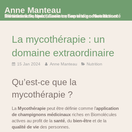
Anne Manteau
Diététicienne Nutritionniste, Experte en Nutrition et Alimentation, spécialisée en santé digestive et santé féminine à Saumur, Avoine et en visio consultation
La mycothérapie : un
domaine extraordinaire
15 Jan 2024
Anne Manteau
Nutrition
Qu’est-ce que la
mycothérapie ?
La
Mycothérapie
peut être définie comme l’
application
de champignons médicinaux
riches en Biomolécules
actives au profit de la
santé
, du
bien-être
et de la
qualité de vie
des personnes.