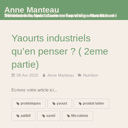
Anne Manteau
Diététicienne Nutritionniste, Experte en Nutrition et Alimentation, spécialisée en santé digestive et santé féminine à Saumur, Avoine et en visio consultation
Yaourts industriels
qu’en penser ? ( 2eme
partie)
06 Avr 2025
Anne Manteau
Nutrition
Ecrivez votre article ici...
probiotiques
yaourt
produit laitier
additif
santé
Microbiote