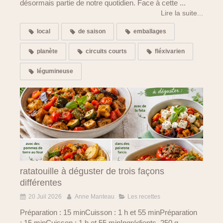
désormais partie de notre quotidien. Face à cette ...
Lire la suite...
local
de saison
emballages
planète
circuits courts
fléxivarien
légumineuse
ratatouille à déguster de trois façons
différentes
20 Juil 2026
Anne Manteau
Les recettes
Préparation : 15 minCuisson : 1 h et 55 minPréparation
: 15 minCuisson : 1 h et 55 minIngrédients 250 g