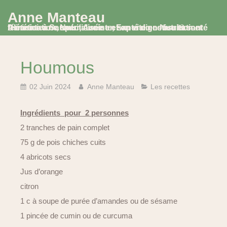
Anne Manteau
Diététicienne Nutritionniste, Experte en Nutrition et Alimentation, spécialisée en santé digestive et santé féminine à Saumur, Avoine et en visio consultation
Houmous
02 Juin 2024
Anne Manteau
Les recettes
Ingrédients pour 2 personnes
2 tranches de pain complet
75 g de pois chiches cuits
4 abricots secs
Jus d’orange
citron
1 c à soupe de purée d’amandes ou de sésame
1 pincée de cumin ou de curcuma