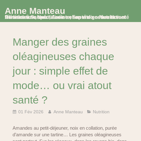
Anne Manteau
Diététicienne Nutritionniste, Experte en Nutrition et Alimentation, spécialisée en santé digestive et santé féminine à Saumur, Avoine et en visio consultation
Manger des graines
oléagineuses chaque
jour : simple effet de
mode… ou vrai atout
santé ?
01 Fév 2026
Anne Manteau
Nutrition
Amandes au petit-déjeuner, noix en collation, purée
d’amande sur une tartine… Les graines oléagineuses