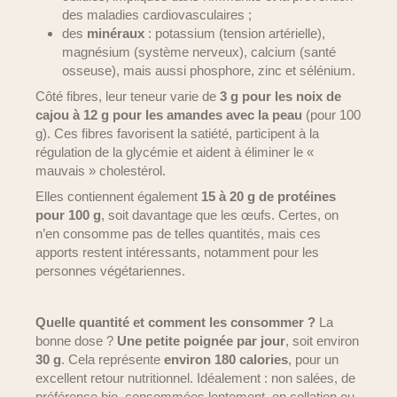
des maladies cardiovasculaires ;
des
minéraux
: potassium (tension artérielle),
magnésium (système nerveux), calcium (santé
osseuse), mais aussi phosphore, zinc et sélénium.
Côté fibres, leur teneur varie de
3 g pour les noix de
cajou à 12 g pour les amandes avec la peau
(pour 100
g). Ces fibres favorisent la satiété, participent à la
régulation de la glycémie et aident à éliminer le «
mauvais » cholestérol.
Elles contiennent également
15 à 20 g de protéines
pour 100 g
, soit davantage que les œufs. Certes, on
n’en consomme pas de telles quantités, mais ces
apports restent intéressants, notamment pour les
personnes végétariennes.
Quelle quantité et comment les consommer ?
La
bonne dose ?
Une petite poignée par jour
, soit environ
30 g
. Cela représente
environ 180 calories
, pour un
excellent retour nutritionnel. Idéalement : non salées, de
préférence bio, consommées lentement, en collation ou