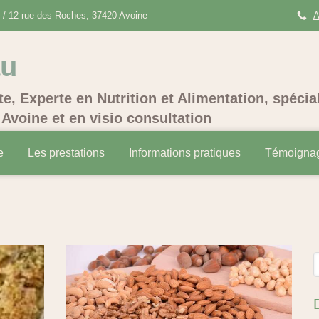
/ 12 rue des Roches, 37420 Avoine
A
au
te, Experte en Nutrition et Alimentation, spécia
Avoine et en visio consultation
e
Les prestations
Informations pratiques
Témoigna
R