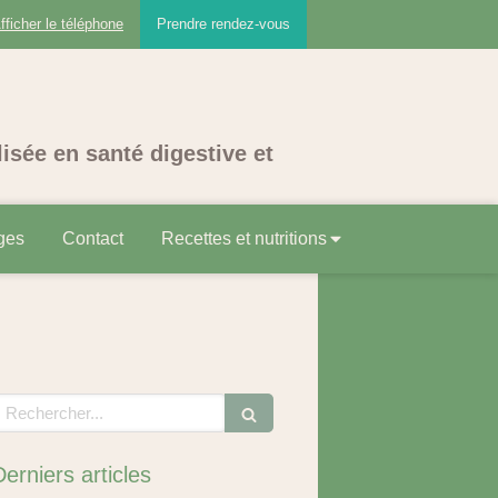
fficher le téléphone
Prendre rendez-vous
lisée en santé digestive et
ges
Contact
Recettes et nutritions
echercher
Derniers articles