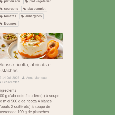
plat du soir
plat végétarien
courgette
plat complet
tomates
aubergines
légumes
ousse ricotta, abricots et
pistaches
14 Juil 2026
Anne Manteau
Les recettes
ngrédients
00 g d'abricots 2 cuillère(s) à soupe
e miel 500 g de ricotta 4 blancs
'oeufs 2 cuillère(s) à soupe de
assonade 100 g de pistaches