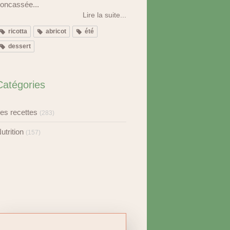
oncassée...
Lire la suite...
ricotta
abricot
été
dessert
Catégories
es recettes
(283)
utrition
(157)