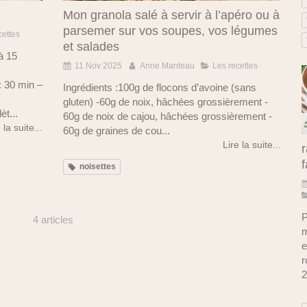
Mon granola salé à servir à l’apéro ou à
parsemer sur vos soupes, vos légumes
cettes
et salades
à 15
11 Nov 2025
Anne Manteau
Les recettes
: 30 min –
Ingrédients :100g de flocons d’avoine (sans
gluten) -60g de noix, hâchées grossièrement -
èt...
60g de noix de cajou, hâchées grossièrement -
 la suite...
60g de graines de cou...
Lire la suite...
r
f
noisettes
P
4 articles
m
e
r
2