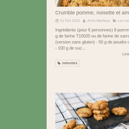
Crumble pomme, noisette et a
01 Fév 2026
Anne Manteau
Les rec
Ingrédients (pour 6 personnes) 8 pomm
g de farine T10020 ou de farine de sarra
(version sans gluten) - 50 g de poudre
- 100 g de suc...
Lire
noisettes