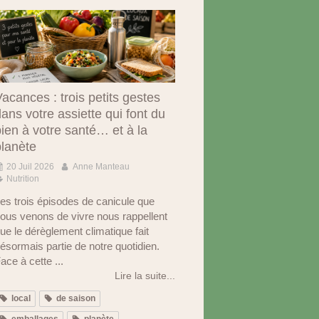
acances : trois petits gestes
ans votre assiette qui font du
ien à votre santé… et à la
planète
20 Juil 2026
Anne Manteau
Nutrition
es trois épisodes de canicule que
ous venons de vivre nous rappellent
ue le dérèglement climatique fait
ésormais partie de notre quotidien.
ace à cette ...
Lire la suite...
local
de saison
emballages
planète