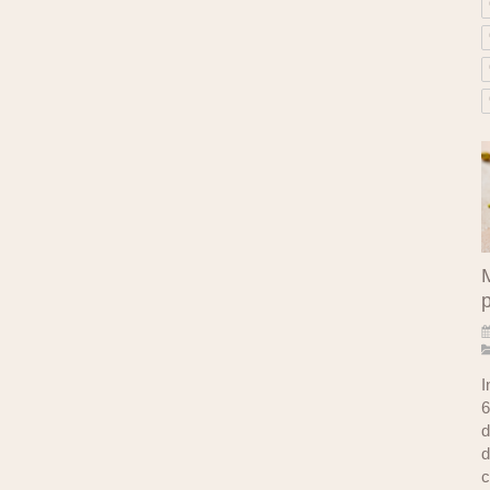
M
I
6
d
d
c