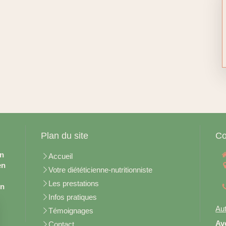
Plan du site
Co
en
Accueil
en
Votre diététicienne-nutritionniste
Les prestations
on
Infos pratiques
Aut
Témoignages
Av
Contact