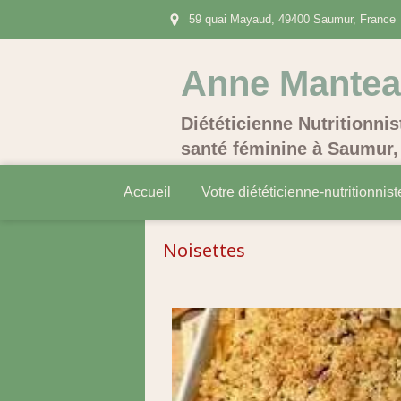
59 quai Mayaud, 49400 Saumur, France
Anne Mante
Diététicienne Nutritionnis
santé féminine à Saumur, 
Accueil
Votre diététicienne-nutritionnist
Noisettes