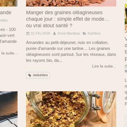
mande
Manger des graines oléagineuses
chaque jour : simple effet de mode…
ettes
ou vrai atout santé ?
es - 100
01 Fév 2026
Anne Manteau
Nutrition
sin vert
V
 d'amande
Amandes au petit-déjeuner, noix en collation,
d
purée d’amande sur une tartine… Les graines
b
 la suite...
oléagineuses sont partout. Sur les réseaux, dans
les rayons bio, da...
Lire la suite...
noisettes
L
n
q
d
F