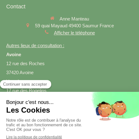
Contact
Anne Manteau
59 quai Mayaud
49400
Saumur
France
Afficher le téléphone
Autres lieux de consultation :
Avoine
12 rue des Roches
37420 Avoine
Varrains
17 rue des Rogelins
49400 Varrains
Prendre rendez-vous
Création et référencement du site par Simplébo