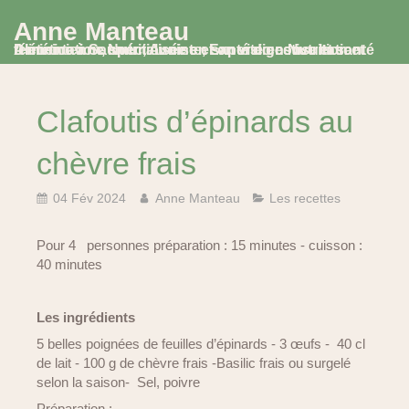
Anne Manteau
Diététicienne Nutritionniste, Experte en Nutrition et Alimentation, spécialisée en santé digestive et santé féminine à Saumur, Avoine et en visio consultation
Clafoutis d’épinards au
chèvre frais
04 Fév 2024
Anne Manteau
Les recettes
Pour 4 personnes préparation : 15 minutes - cuisson :
40 minutes
Les ingrédients
5 belles poignées de feuilles d’épinards - 3 œufs - 40 cl
de lait - 100 g de chèvre frais -Basilic frais ou surgelé
selon la saison- Sel, poivre
Préparation :