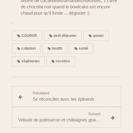
beurre de cacahuètes/amandes/noisettes, 1 carré
de chocolat noir quand le bowlcake est encore
chaud pour qu'il fonde ... déguster ;)
.
COURGE
petit déjeuner
gouter
collation
health
santé
végétarien
recettes
Précédent
Se réconcilier avec les épinards
Suivant
Velouté de potimarron et châtaignes graines de courges