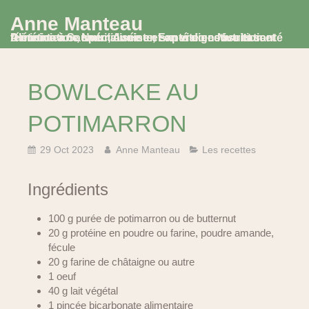
Anne Manteau
Diététicienne Nutritionniste, Experte en Nutrition et Alimentation, spécialisée en santé digestive et santé féminine à Saumur, Avoine et en visio consultation
BOWLCAKE AU
POTIMARRON
29 Oct 2023
Anne Manteau
Les recettes
Ingrédients
100 g purée de potimarron ou de butternut
20 g protéine en poudre ou farine, poudre amande,
fécule
20 g farine de châtaigne ou autre
1 oeuf
40 g lait végétal
1 pincée bicarbonate alimentaire