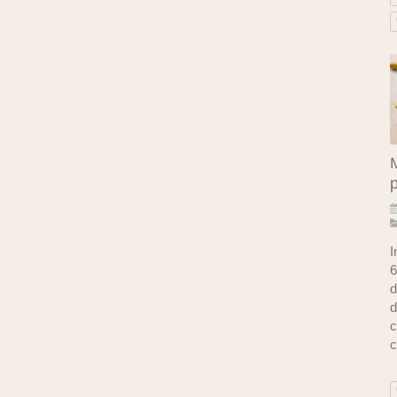
M
I
6
d
d
c
c