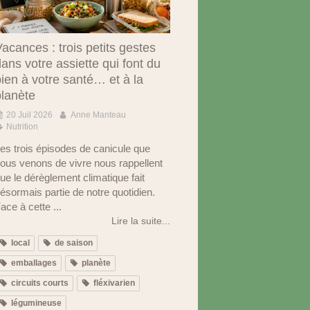
acances : trois petits gestes
ans votre assiette qui font du
ien à votre santé… et à la
planète
20 Juil 2026
Anne Manteau
Nutrition
es trois épisodes de canicule que
ous venons de vivre nous rappellent
ue le dérèglement climatique fait
ésormais partie de notre quotidien.
ace à cette ...
Lire la suite...
local
de saison
emballages
planète
circuits courts
fléxivarien
légumineuse