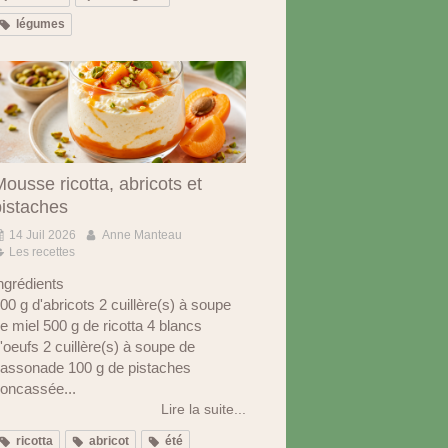
légumes
ousse ricotta, abricots et
pistaches
14 Juil 2026
Anne Manteau
Les recettes
ngrédients
00 g d'abricots 2 cuillère(s) à soupe
e miel 500 g de ricotta 4 blancs
'oeufs 2 cuillère(s) à soupe de
assonade 100 g de pistaches
oncassée...
Lire la suite...
ricotta
abricot
été