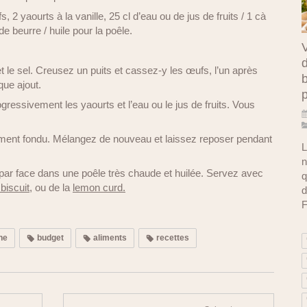
, 2 yaourts à la vanille, 25 cl d’eau ou de jus de fruits / 1 cà
e beurre / huile pour la poêle.
V
d
t le sel. Creusez un puits et cassez-y les œufs, l’un après
b
que ajout.
gressivement les yaourts et l’eau ou le jus de fruits. Vous
lement fondu. Mélangez de nouveau et laissez reposer pendant
L
n
 par face dans une poêle très chaude et huilée. Servez avec
q
 biscuit
, ou de la
lemon curd.
d
F
ne
budget
aliments
recettes