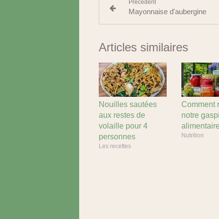
Précédent
Mayonnaise d'aubergine
Articles similaires
Nouilles sautées
Comment r
aux restes de
notre gasp
volaille pour 4
alimentair
Nutrition
personnes
Les recettes