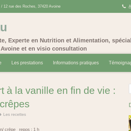
/ 12 rue des Roches, 37420 Avoine
A
au
te, Experte en Nutrition et Alimentation, spécia
Avoine et en visio consultation
e
Les prestations
Informations pratiques
Témoigna
R
à la vanille en fin de vie :
 crêpes
Les recettes
in/ crêpe repos : 1 h