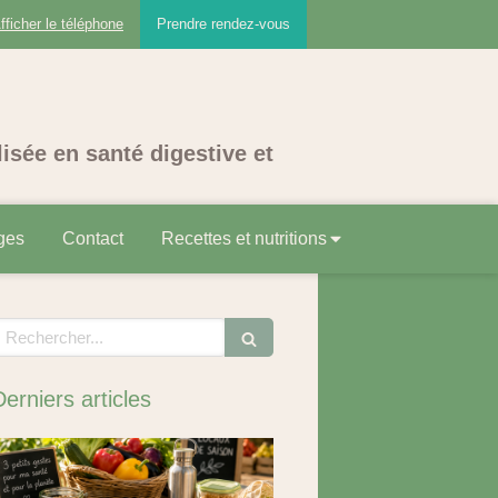
fficher le téléphone
Prendre rendez-vous
lisée en santé digestive et
ges
Contact
Recettes et nutritions
echercher
Derniers articles