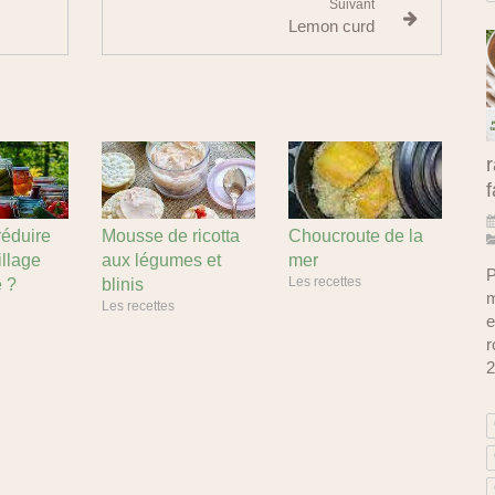
Suivant
Lemon curd
r
f
éduire
Mousse de ricotta
Choucroute de la
illage
aux légumes et
mer
P
Les recettes
e ?
blinis
m
Les recettes
e
r
2