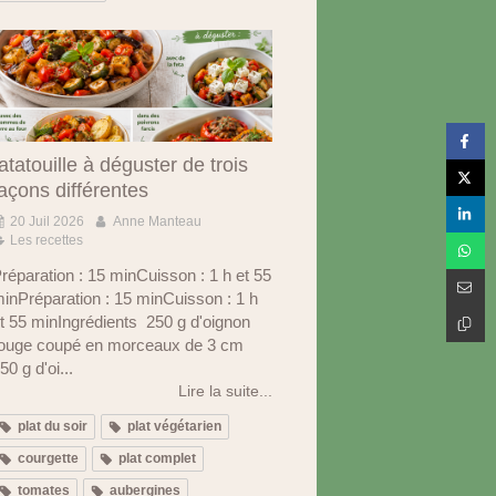
atatouille à déguster de trois
açons différentes
20 Juil 2026
Anne Manteau
Les recettes
réparation : 15 minCuisson : 1 h et 55
inPréparation : 15 minCuisson : 1 h
t 55 minIngrédients 250 g d'oignon
ouge coupé en morceaux de 3 cm
50 g d'oi...
Lire la suite...
plat du soir
plat végétarien
courgette
plat complet
tomates
aubergines