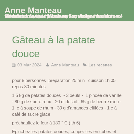
Anne Manteau
Diététicienne Nutritionniste, Experte en Nutrition et Alimentation, spécialisée en santé digestive et santé féminine à Saumur, Avoine et en visio consultation
Gâteau à la patate
douce
03 Mar 2024
Anne Manteau
Les recettes
pour 8 personnes préparation 25 min cuisson 1h 05
repos 30 minutes
1.5 kg de patates douces - 3 oeufs - 1 pincée de vanille
- 80 g de sucre roux - 20 cl de lait - 65 g de beurre mou -
1 c à soupe de rhum - 30 g d'amandes effilées - 1 c à
café de sucre glace
préchauffez le four à 180 ° C ( th 6)
Epluchez les patates douces, coupez-les en cubes et