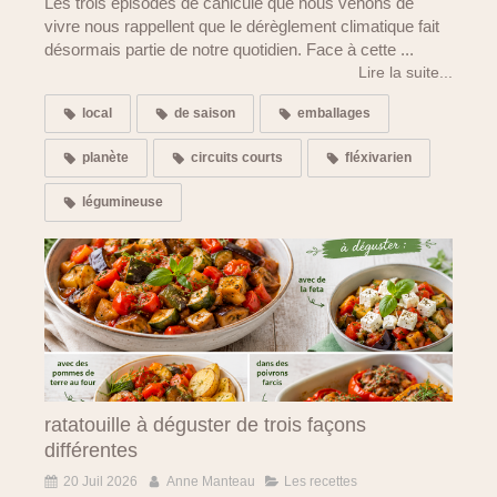
Les trois épisodes de canicule que nous venons de
vivre nous rappellent que le dérèglement climatique fait
désormais partie de notre quotidien. Face à cette ...
Lire la suite...
local
de saison
emballages
planète
circuits courts
fléxivarien
légumineuse
ratatouille à déguster de trois façons
différentes
20 Juil 2026
Anne Manteau
Les recettes