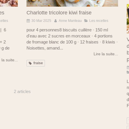
es
Charlotte tricolore kiwi fraise
cettes
30 Mar 2025
Anne Manteau
Les recettes
 | 6
pour 4 personnes8 biscuits cuillère · 150 ml
d'eau avec 2 sucres en morceaux · 4 portions
V
 + 2
de fromage blanc de 100 g · 12 fraises · 8 kiwis ·
d
0 g de
Noisettes, amand...
b
Lire la suite...
 la suite...
fraise
L
n
2 articles
q
d
F