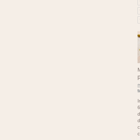
M
I
6
d
d
c
c