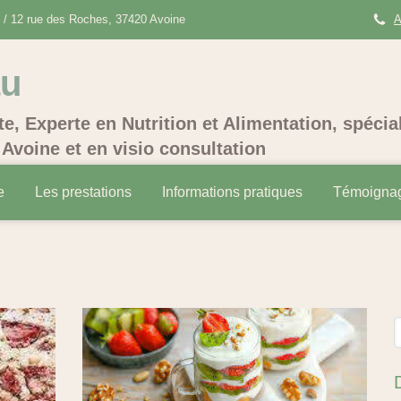
/ 12 rue des Roches, 37420 Avoine
A
au
te, Experte en Nutrition et Alimentation, spécia
Avoine et en visio consultation
e
Les prestations
Informations pratiques
Témoigna
R