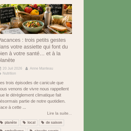
acances : trois petits gestes
ans votre assiette qui font du
ien à votre santé… et à la
planète
20 Juil 2026
Anne Manteau
Nutrition
es trois épisodes de canicule que
ous venons de vivre nous rappellent
ue le dérèglement climatique fait
ésormais partie de notre quotidien.
ace à cette ...
Lire la suite...
planète
local
de saison
emballages
circuits courts