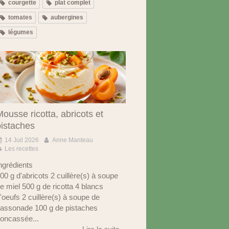
courgette
plat complet
tomates
aubergines
légumes
ousse ricotta, abricots et
pistaches
14 Juil 2026
Anne Manteau
Les recettes
ngrédients
00 g d'abricots 2 cuillère(s) à soupe
e miel 500 g de ricotta 4 blancs
'oeufs 2 cuillère(s) à soupe de
assonade 100 g de pistaches
oncassée...
Lire la suite...