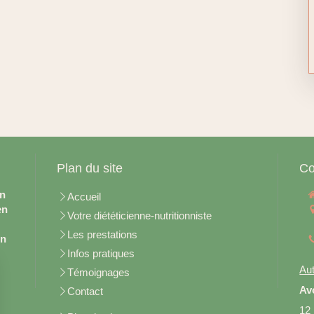
Plan du site
Co
en
Accueil
en
Votre diététicienne-nutritionniste
Les prestations
on
Infos pratiques
Aut
Témoignages
Av
Contact
12