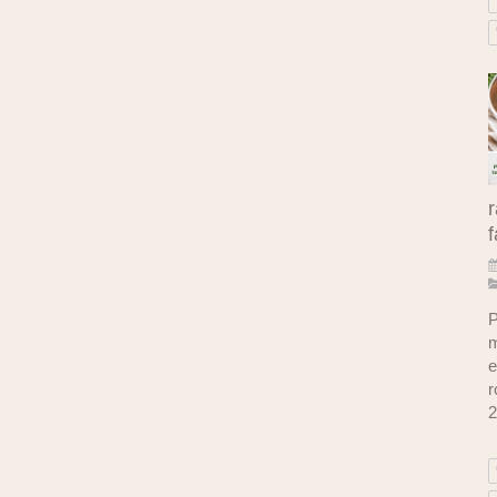
r
f
P
m
e
r
2