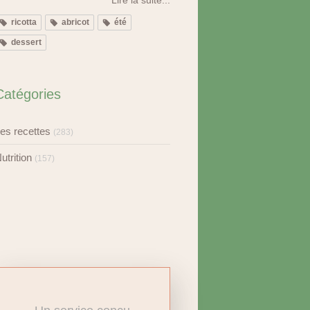
ricotta
abricot
été
dessert
Catégories
es recettes
(283)
utrition
(157)