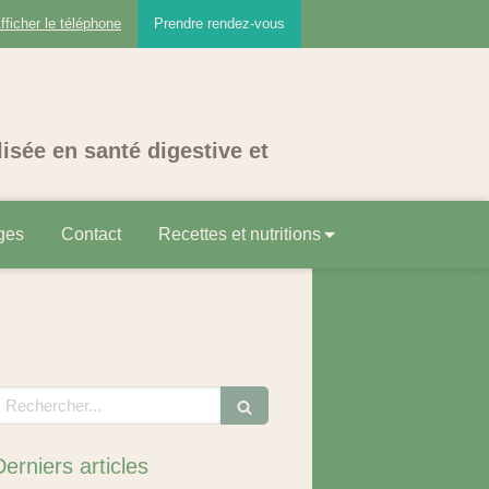
fficher le téléphone
Prendre rendez-vous
lisée en santé digestive et
ges
Contact
Recettes et nutritions
echercher
Derniers articles