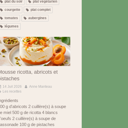
plat du soir
plat végétarien
courgette
plat complet
tomates
aubergines
légumes
ousse ricotta, abricots et
pistaches
14 Juil 2026
Anne Manteau
Les recettes
ngrédients
00 g d'abricots 2 cuillère(s) à soupe
e miel 500 g de ricotta 4 blancs
'oeufs 2 cuillère(s) à soupe de
assonade 100 g de pistaches