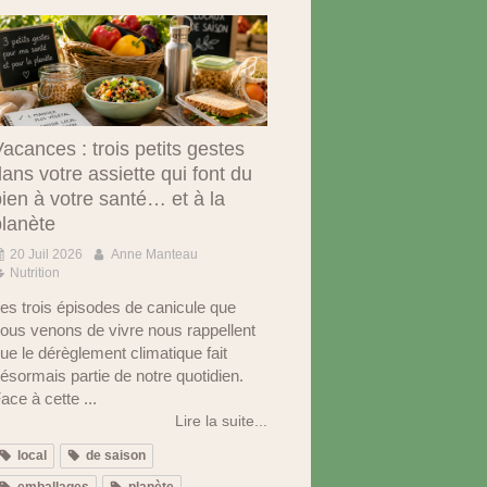
acances : trois petits gestes
ans votre assiette qui font du
ien à votre santé… et à la
planète
20 Juil 2026
Anne Manteau
Nutrition
es trois épisodes de canicule que
ous venons de vivre nous rappellent
ue le dérèglement climatique fait
ésormais partie de notre quotidien.
ace à cette ...
Lire la suite...
local
de saison
emballages
planète