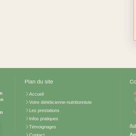
Plan du site
Co
en
Accueil
en
Votre diététicienne-nutritionniste
Les prestations
on
Infos pratiques
Aut
Témoignages
Av
Contact