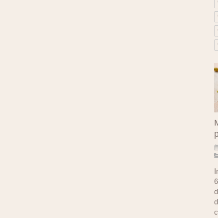
M
I
6
d
d
c