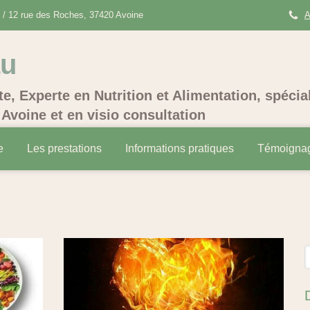
/ 12 rue des Roches, 37420 Avoine
A
au
te, Experte en Nutrition et Alimentation, spécia
Avoine et en visio consultation
e
Les prestations
Informations pratiques
Témoigna
R