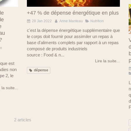
le
+47 % de dépense énergétique en plus
de
28 Jan 2022
Anne Manteau
Nutrition
e
c'est la dépense énergétique supplémentaire que
eau
le corps doit fournir pour assimiler un repas à
?
V
base d'aliments complets par rapport à un repas
d
on
composé de produits industriels
b
source : Food & n...
Lire la suite...
ique est
adies non
dépense
pe 2, le
L
 la suite...
n
q
d
F
2 articles