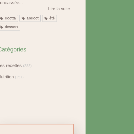
oncassée...
Lire la suite...
ricotta
abricot
été
dessert
Catégories
es recettes
(283)
utrition
(157)