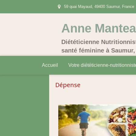
59 quai Mayaud, 49400 Saumur, France
Anne Mante
Diététicienne Nutritionnis
santé féminine à Saumur, 
Accueil
Votre diététicienne-nutritionnist
Dépense