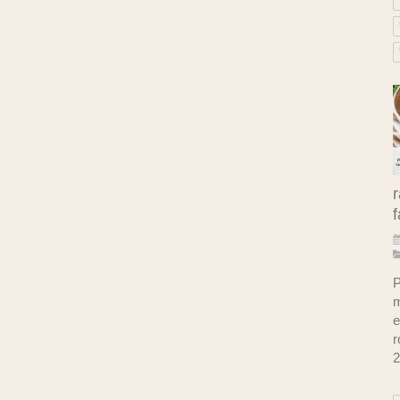
r
f
P
m
e
r
2