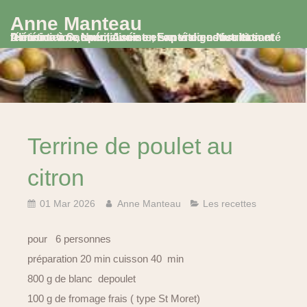
Anne Manteau
Diététicienne Nutritionniste, Experte en Nutrition et Alimentation, spécialisée en santé digestive et santé féminine à Saumur, Avoine et en visio consultation
Terrine de poulet au
citron
01 Mar 2026
Anne Manteau
Les recettes
pour 6 personnes
préparation 20 min cuisson 40 min
800 g de blanc depoulet
100 g de fromage frais ( type St Moret)