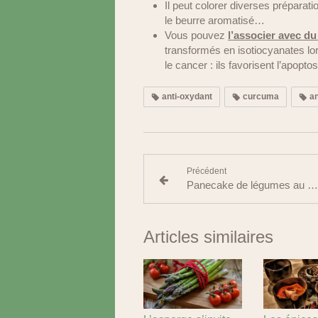
Il peut colorer diverses prépara
le beurre aromatisé…
Vous pouvez
l’associer avec du
transformés en isotiocyanates lor
le cancer : ils favorisent l’apopt
anti-oxydant
curcuma
an
Précédent
Panecake de légumes au curcuma
Articles similaires