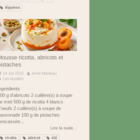
légumes
ousse ricotta, abricots et
pistaches
14 Juil 2026
Anne Manteau
Les recettes
ngrédients
00 g d'abricots 2 cuillère(s) à soupe
e miel 500 g de ricotta 4 blancs
'oeufs 2 cuillère(s) à soupe de
assonade 100 g de pistaches
oncassée...
Lire la suite...
ricotta
abricot
été