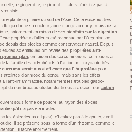
cannelle, le gingembre, le piment… ! alors n’hésitez pas à
 vos plats.
 une plante originaire du sud de l’Asie. Cette épice est très
V
est elle qui donne sa couleur jaune orangé au curry) mais aussi
d
dique, notamment en raison de
ses bienfaits sur la digestion
b
). Cette propriété a d’ailleurs été reconnue par l’Organisation
ilise depuis des siècles comme conservateur naturel. Depuis
études scientifiques ont révélé des
propriétés anti-
e premier plan
, en raison des curcuminoïdes (composés à
e la famille des polyphénols à l’action anti-oxydante très
L
le
curcuma serait aussi efficace que l’ibuprofène
pour
n
s atteintes d’arthrose du genou, mais sans les effets
q
à l’anti-inflammatoire, notamment les troubles gastro-
d
l’objet de nombreuses études destinées à élucider son
action
F
 souvent sous forme de poudre, au rayon des épices.
antie qu’il n’a pas été irradié.
ns les épiceries asiatiques), n’hésitez pas à le gouter, car il
poudre. Il se présente sous la forme d’un rhizome, comme le
ttention : il tache énormément.