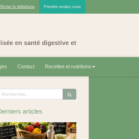
fficher le téléphone
Prendre rendez-vous
lisée en santé digestive et
ges
Contact
Recettes et nutritions
echercher
Derniers articles