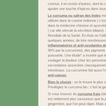
connue, il en existe d’autres, dont la 
ajouter une touche d’épices dans tous
Le curcuma ou safran des Indes
est
utilisée dans la cuisine indienne ( c’
dans la médecine chinoise et ayurvé
( car elle stimule la sécrétion biliaire
Mondiale de la Santé. En Asie on l’ut
quelques années, de très nombreuses 
inflammatoires et anti-oxydantes d
90% par la curcumine), des pigments d
puissante. Une étude* a montré que 
soulager la douleur chez les personne
secondaires associées classiquement 
intestinaux. La curcumine fait aussi 
anti-cancer.
Bien le choisir
: on le trouve le plus
Privilégiez le curcuma bio : c’est la gar
Si vous trouvez du
curcuma frais
(da
est nettement plus savoureux que la 
gingembre, que l’on peut râper. Mais a