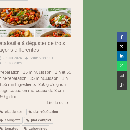
atatouille à déguster de trois
açons différentes
20 Juil 2026
Anne Manteau
Les recettes
réparation : 15 minCuisson : 1 h et 55
inPréparation : 15 minCuisson : 1 h
t 55 minIngrédients 250 g d'oignon
ouge coupé en morceaux de 3 cm
50 g d'oi...
Lire la suite...
plat du soir
plat végétarien
courgette
plat complet
tomates
aubergines