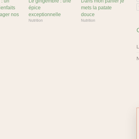
 : un
Le gingembre : une
Dans mon panier je
ienfaits
épice
mets la patate
yager nos
exceptionnelle
douce
Nutrition
Nutrition
L
N