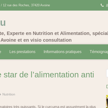
/ 12 rue des Roches, 37420 Avoine
A
au
te, Experte en Nutrition et Alimentation, spécia
Avoine et en visio consultation
e
Les prestations
Informations pratiques
Témoigna
R
star de l’alimentation anti
Nutrition
matoires très puissants. Si le curcuma est assurément la plus