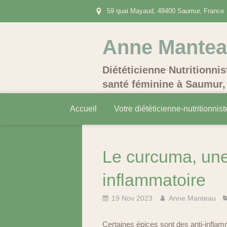
59 quai Mayaud, 49400 Saumur, France
Anne Mante
Diététicienne Nutritionnis
santé féminine à Saumur, 
Accueil
Votre diététicienne-nutritionnist
Le curcuma, une 
inflammatoire
19 Nov 2023
Anne Manteau
Certaines épices sont des anti-inflam