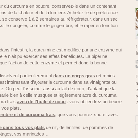
ur du curcuma en poudre, conservez-le dans un contenant
bris de la chaleur et de la lumière. Achetez-le de préférence
lui, se conserve 1 à 2 semaines au réfrigérateur, dans un sac
si le congeler, comme le gingembre, et le râper en fonction
r
dans l’intestin, la curcumine est modifiée par une enzyme qui
f
elle n’ait pu exercer ses effets bénéfiques. La pipérine
oque l’action de cette enzyme et permet donc la bonne
ssolvent particulièrement
dans un corps gras
(et moins
P
l est intéressant d’ajouter le curcuma dans sa vinaigrette ou
m
ive. On peut l’associer aussi au lait de coco, d’autant que la
e
marie bien à celle musquée et légèrement acre du curcuma.
r
ma frais
avec de l’huile de coco
: vous obtiendrez un beurre
2
 vos plats.
embre et de curcuma frais
, que vous pourrez sucrer avec
e dans tous vos plats
de riz, de lentilles, de pommes de
 potages, vos marinades…