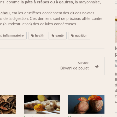
tions, comme
la pâte à crêpes ou à gaufres,
la mayonnaise,
 chou,
car les crucifères contiennent des glucosinolates
s de la digestion. Ces derniers sont de précieux alliés contre
ose (autodestruction) des cellules cancéreuses.
ti inflammatoire
health
santé
nutrition
M
Suivant
Biryani de poulet
I
6
d
d
c
c