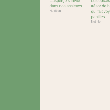
L’asperge s’invite
Les épices
dans nos assiettes
trésor de b
Nutrition
qui fait vo
papilles
Nutrition