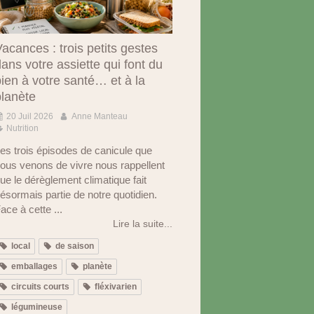
acances : trois petits gestes
ans votre assiette qui font du
ien à votre santé… et à la
planète
20 Juil 2026
Anne Manteau
Nutrition
es trois épisodes de canicule que
ous venons de vivre nous rappellent
ue le dérèglement climatique fait
ésormais partie de notre quotidien.
ace à cette ...
Lire la suite...
local
de saison
emballages
planète
circuits courts
fléxivarien
légumineuse