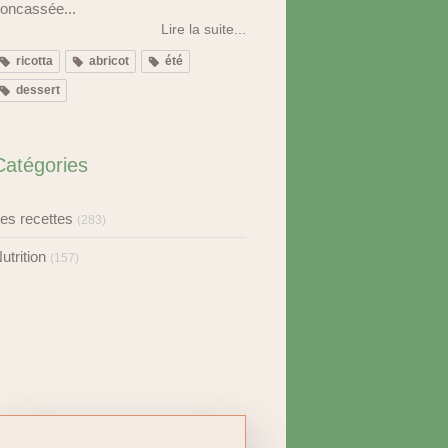
oncassée...
Lire la suite...
ricotta
abricot
été
dessert
Catégories
es recettes
(283)
utrition
(157)