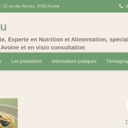
/ 12 rue des Roches, 37420 Avoine
A
au
te, Experte en Nutrition et Alimentation, spécia
Avoine et en visio consultation
e
Les prestations
Informations pratiques
Témoigna
R