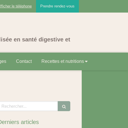
fficher le téléphone
Prendre rendez-vous
lisée en santé digestive et
ges
Contact
Recettes et nutritions
echercher
Derniers articles