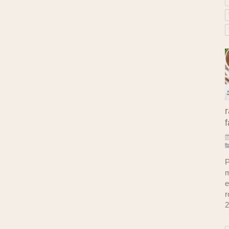
r
f
P
m
e
r
2