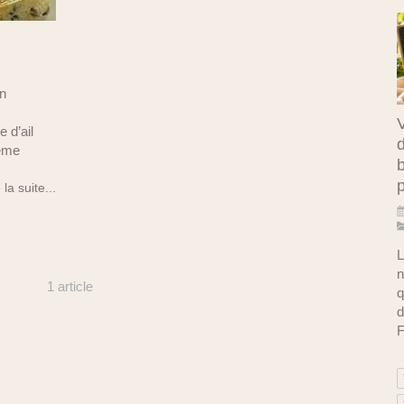
in
V
 d’ail
d
rème
b
 la suite...
L
n
1 article
q
d
F