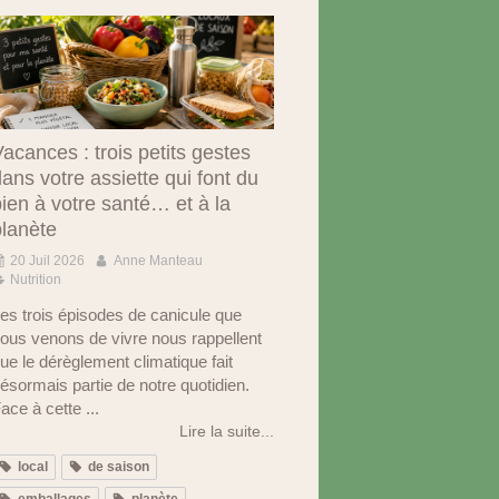
acances : trois petits gestes
ans votre assiette qui font du
ien à votre santé… et à la
planète
20 Juil 2026
Anne Manteau
Nutrition
es trois épisodes de canicule que
ous venons de vivre nous rappellent
ue le dérèglement climatique fait
ésormais partie de notre quotidien.
ace à cette ...
Lire la suite...
local
de saison
emballages
planète