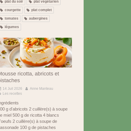
plat du soir
plat végétarien
courgette
plat complet
tomates
aubergines
légumes
ousse ricotta, abricots et
pistaches
14 Juil 2026
Anne Manteau
Les recettes
ngrédients
00 g d'abricots 2 cuillère(s) à soupe
e miel 500 g de ricotta 4 blancs
'oeufs 2 cuillère(s) à soupe de
assonade 100 g de pistaches