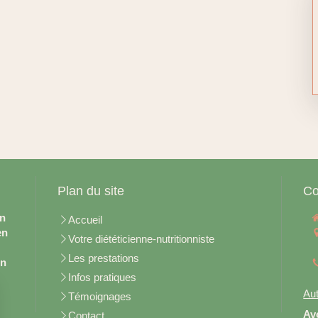
Plan du site
Co
en
Accueil
en
Votre diététicienne-nutritionniste
Les prestations
on
Infos pratiques
Aut
Témoignages
Av
Contact