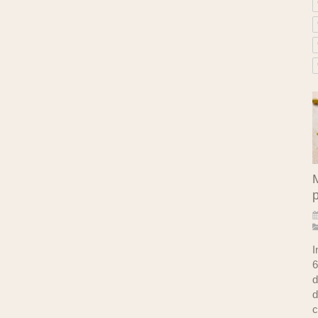
M
I
6
d
d
c