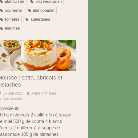
plat du soir
plat végétarien
courgette
plat complet
tomates
aubergines
légumes
ousse ricotta, abricots et
pistaches
14 Juil 2026
Anne Manteau
Les recettes
ngrédients
00 g d'abricots 2 cuillère(s) à soupe
e miel 500 g de ricotta 4 blancs
'oeufs 2 cuillère(s) à soupe de
assonade 100 g de pistaches