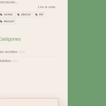
oncassée...
Lire la suite...
ricotta
abricot
été
dessert
Catégories
es recettes
(283)
utrition
(157)