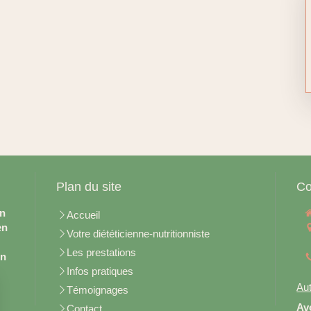
Plan du site
Co
en
Accueil
en
Votre diététicienne-nutritionniste
Les prestations
on
Infos pratiques
Aut
Témoignages
Av
Contact