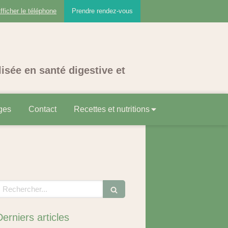
fficher le téléphone
Prendre rendez-vous
lisée en santé digestive et
ges
Contact
Recettes et nutritions
echercher
Derniers articles