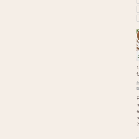
r
f
P
m
e
r
2