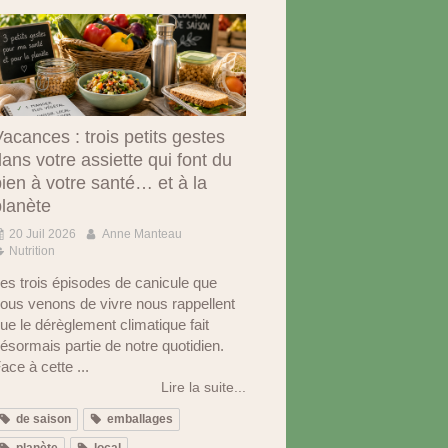
acances : trois petits gestes
ans votre assiette qui font du
ien à votre santé… et à la
planète
20 Juil 2026
Anne Manteau
Nutrition
es trois épisodes de canicule que
ous venons de vivre nous rappellent
ue le dérèglement climatique fait
ésormais partie de notre quotidien.
ace à cette ...
Lire la suite...
de saison
emballages
planète
local