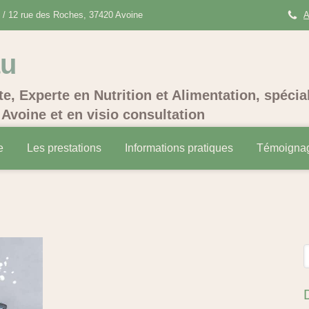
/ 12 rue des Roches, 37420 Avoine
A
au
te, Experte en Nutrition et Alimentation, spécia
Avoine et en visio consultation
e
Les prestations
Informations pratiques
Témoigna
R