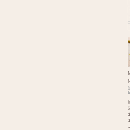
M
I
6
d
d
c