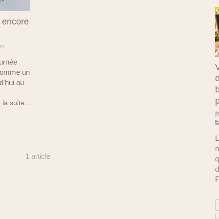
l encore
on
ournée
V
 comme un
d
rd'hui au
b
 la suite...
L
n
1 article
q
d
F