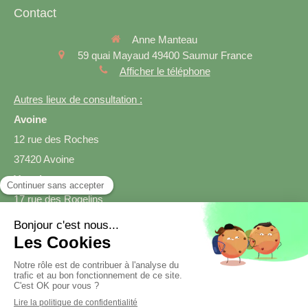
Contact
Anne Manteau
59 quai Mayaud
49400
Saumur
France
Afficher le téléphone
Autres lieux de consultation :
Avoine
12 rue des Roches
37420 Avoine
Varrains
17 rue des Rogelins
49400 Varrains
Prendre rendez-vous
Création et référencement du site par Simplébo
Site créé grâce à
SmartDiet