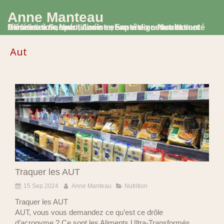
Anne Manteau
Diététicienne Nutritionniste, Experte en Nutrition et Alimentation, spécialisée en santé digestive et santé féminine à Saumur, Avoine et en visio consultation
Aut
Traquer les AUT
15 Sep 2024
Anne Manteau
Nutrition
Traquer les AUT
AUT, vous vous demandez ce qu’est ce drôle
d’acronyme ? Ce sont les Aliments Ultra-Transformés,