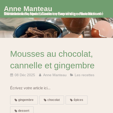
Anne Manteau
Diététicienne Nutritionniste, Experte en Nutrition et Alimentation, spécialisée en santé digestive et santé féminine à Saumur, Avoine et en visio consultation
Mousses au chocolat,
cannelle et gingembre
08 Déc 2025
Anne Manteau
Les recettes
Écrivez votre article ici...
gingembre
chocolat
épices
dessert