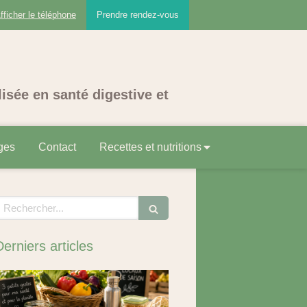
fficher le téléphone
Prendre rendez-vous
lisée en santé digestive et
ges
Contact
Recettes et nutritions
echercher
Derniers articles