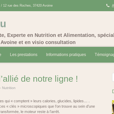
/ 12 rue des Roches, 37420 Avoine
A
au
te, Experte en Nutrition et Alimentation, spécia
Avoine et en visio consultation
e
Les prestations
Informations pratiques
Témoigna
R
allié de notre ligne !
Nutrition
qui « comptent » leurs calories, glucides, lipides… .
 ces « clés » microscopiques que l’on trouve au sein d’une
transformée, le moteur reste à l’arrêt.