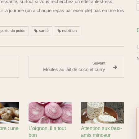
ressante, surtout si vous recherchez un effet anti-stress.
ur la journée (un à chaque repas par exemple) pas en une fois
perte de poids
santé
nutrition
L
N
Suivant
Moules au lait de coco et curry
re : une
L’oignon, il a tout
Attention aux faux-
bon
amis minceur