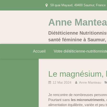
59 quai Mayaud, 49400 Saumur, France
Anne Mante
Diététicienne Nutritionnis
santé féminine à Saumur, 
Accueil
Votre diététicienne-nutritionnist
Le magnésium, l’
12 Mai 2024
Anne Manteau
Je rencontre de nombreuses personnes 
Pourtant sans
les micronutriments
,
alimentation équilibrée, variée et peu 