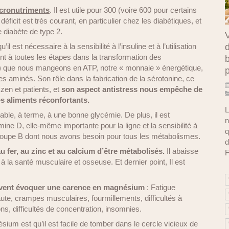
icronutriments
. Il est utile pour 300 (voire 600 pour certains
ficit est très courant, en particulier chez les diabétiques, et
e diabète de type 2.
V
d
’il est nécessaire à la sensibilité à l’insuline et à l’utilisation
vient à toutes les étapes dans la transformation des
b
 ) que nous mangeons en ATP, notre « monnaie » énergétique,
s aminés. Son rôle dans la fabrication de la sérotonine, ce
zen et patients, et
son aspect antistress nous empêche de
es aliments réconfortants.
L
able, à terme, à une bonne glycémie. De plus, il est
n
ne D, elle-même importante pour la ligne et la sensibilité à
q
u groupe B dont nous avons besoin pour tous les métabolismes.
d
fer, au zinc et au calcium d’être métabolisés.
Il abaisse
F
e à la santé musculaire et osseuse. Et dernier point, Il est
vent évoquer une carence en magnésium
: Fatigue
ute, crampes musculaires, fourmillements, difficultés à
tions, difficultés de concentration, insomnies.
um est qu’il est facile de tomber dans le cercle vicieux de