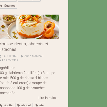
légumes
ousse ricotta, abricots et
pistaches
14 Juil 2026
Anne Manteau
Les recettes
ngrédients
00 g d'abricots 2 cuillère(s) à soupe
e miel 500 g de ricotta 4 blancs
'oeufs 2 cuillère(s) à soupe de
assonade 100 g de pistaches
oncassée...
Lire la suite...
ricotta
abricot
été