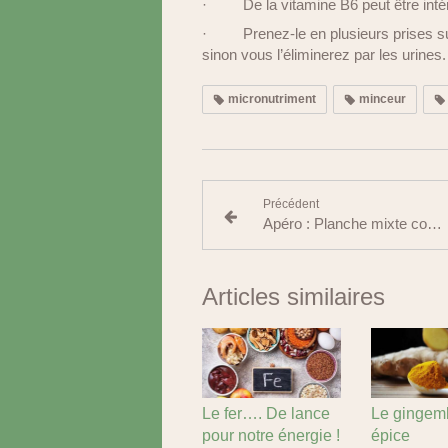
·
De la vitamine B6 peut être inté
·
Prenez-le en plusieurs prises s
sinon vous l’éliminerez par les urines.
micronutriment
minceur
Précédent
Apéro : Planche mixte concombre
Articles similaires
Le fer…. De lance
Le gingemb
pour notre énergie !
épice