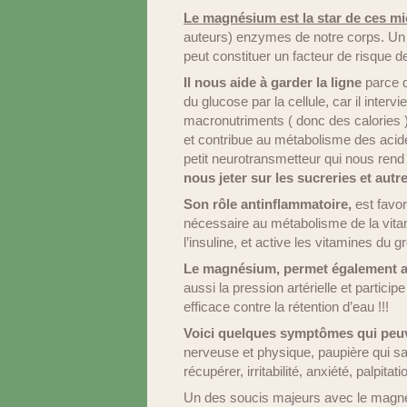
Le magnésium est la star de ces m
auteurs) enzymes de notre corps. Un dé
peut constituer un facteur de risque d
Il nous aide à garder la ligne
parce qu
du glucose par la cellule, car il inter
macronutriments ( donc des calories
et contribue au métabolisme des acide
petit neurotransmetteur qui nous rend 
nous jeter sur les sucreries et autr
Son rôle antinflammatoire,
est favor
nécessaire au métabolisme de la vitami
l’insuline, et active les vitamines d
Le magnésium, permet également au 
aussi la pression artérielle et particip
efficace contre la rétention d’eau !!!
Voici quelques symptômes qui peu
nerveuse et physique, paupière qui sa
récupérer, irritabilité, anxiété, palpita
Un des soucis majeurs avec le magnési