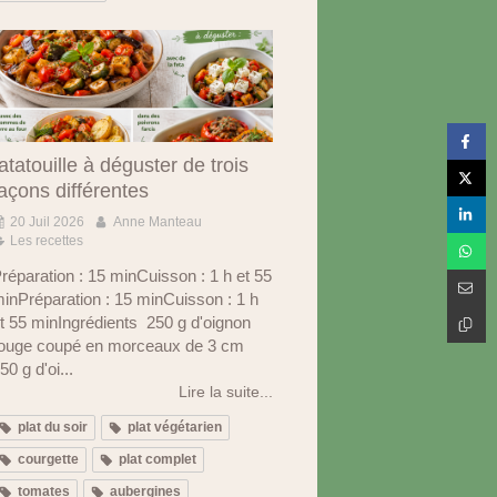
atatouille à déguster de trois
açons différentes
20 Juil 2026
Anne Manteau
Les recettes
réparation : 15 minCuisson : 1 h et 55
inPréparation : 15 minCuisson : 1 h
t 55 minIngrédients 250 g d'oignon
ouge coupé en morceaux de 3 cm
50 g d'oi...
Lire la suite...
plat du soir
plat végétarien
courgette
plat complet
tomates
aubergines