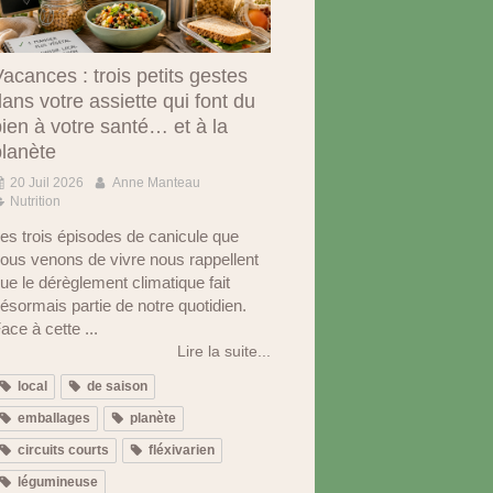
acances : trois petits gestes
ans votre assiette qui font du
ien à votre santé… et à la
planète
20 Juil 2026
Anne Manteau
Nutrition
es trois épisodes de canicule que
ous venons de vivre nous rappellent
ue le dérèglement climatique fait
ésormais partie de notre quotidien.
ace à cette ...
Lire la suite...
local
de saison
emballages
planète
circuits courts
fléxivarien
légumineuse