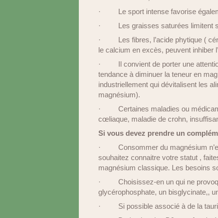
·
Le sport intense favorise égale
·
Les graisses saturées limitent 
·
Les fibres, l’acide phytique ( cé
le calcium en excès, peuvent inhiber l
·
Il convient de porter une attenti
tendance à diminuer la teneur en mag
industriellement qui dévitalisent les al
magnésium).
·
Certaines maladies ou médicame
cœliaque, maladie de crohn, insuffisa
Si vous devez prendre un compléme
·
Consommer du magnésium n’est
souhaitez connaitre votre statut , fai
magnésium classique. Les besoins son
·
Choisissez-en un qui ne provoq
glycérophosphate, un bisglycinate,, un 
·
Si possible associé à de la tau