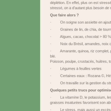
déplétion. En effet, plus on est stres
stressé, on a d’autant plus besoin d
Que faire alors ?
·
On soigne son assiette en ajout
·
Graines de lin, de chia, de tour
·
Algues, cacao, chocolat > 80 
·
Noix du Brésil, amandes, noix d
·
Amarante, quinoa, riz complet, p
blé.
Poisson, poulpe, crustacés, huitres, t
·
Légumes à feuilles vertes
·
Certaines eaux : Rozana
©
, Hé
·
On travaille sur la gestion du s
Quelques petits trucs pour optimis
·
La vitamine D, le potassium, les
graisses insaturées favorisent son ab
·
Le stress, mais aussi un excès d