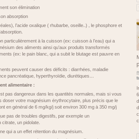
ment son élimination
son absorption
réales), l’acide oxalique ( rhubarbe, oseille..) , le phosphore et
’absorption.
on particulièrement à la cuisson (ex: cuisson à l’eau) qui a
nésium des aliments ainsi qu’aux produits transformés
iments (ex: le pain blanc, qui a subit le blutage est pauvre en
M
nts peuvent causer des déficits : diarrhées, maladie
nce pancréatique, hyperthyroïdie, diurétiques…
nt alimentaire :
I
 pas dangereux dans les quantités normales, mais si vous
6
tes doser votre magnésium érythrocytaire, plus précis que le
d
t en général de 6 mg/kg/j soit environ 300 mg à 350 mg/j
d
c
ue pas de troubles digestifs, par exemple un
c
citrate, un pidolate.
rine qui a un effet rétention du magnésium.