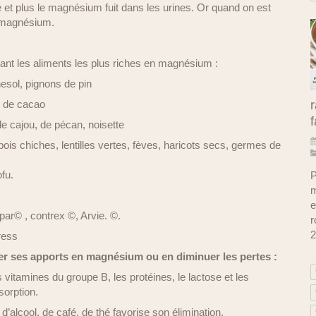
sé et plus le magnésium fuit dans les urines. Or quand on est
e magnésium.
ant les aliments les plus riches en magnésium :
nesol, pignons de pin
% de cacao
r
f
e cajou, de pécan, noisette
ois chiches, lentilles vertes, fèves, haricots secs, germes de
ofu.
P
m
e
par© , contrex ©, Arvie. ©.
r
2
tress
er ses apports en magnésium ou en diminuer les pertes :
 vitamines du groupe B, les protéines, le lactose et les
sorption.
’alcool, de café, de thé favorise son élimination.