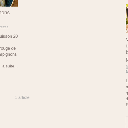
nons
cettes
cuisson 20
V
d
 rouge de
b
ampignons
 la suite...
L
n
q
1 article
d
F