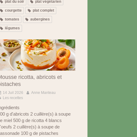
plat du soir
plat végétarien
courgette
plat complet
tomates
aubergines
légumes
ousse ricotta, abricots et
pistaches
14 Juil 2026
Anne Manteau
Les recettes
ngrédients
00 g d'abricots 2 cuillère(s) à soupe
e miel 500 g de ricotta 4 blancs
'oeufs 2 cuillère(s) à soupe de
assonade 100 g de pistaches