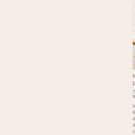
M
I
6
d
d
c