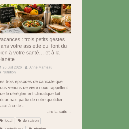
acances : trois petits gestes
ans votre assiette qui font du
ien à votre santé… et à la
planète
20 Juil 2026
Anne Manteau
Nutrition
es trois épisodes de canicule que
ous venons de vivre nous rappellent
ue le dérèglement climatique fait
ésormais partie de notre quotidien.
ace à cette ...
Lire la suite...
local
de saison
emballages
planète