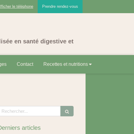
fficher le téléphone
Prendre rendez-vous
lisée en santé digestive et
ges
Contact
Recettes et nutritions
echercher
Derniers articles