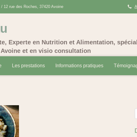
/ 12 rue des Roches, 37420 Avoine
A
au
te, Experte en Nutrition et Alimentation, spécia
Avoine et en visio consultation
e
Les prestations
Informations pratiques
Témoigna
R