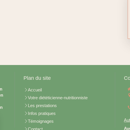
Plan du site
Co
en
Accueil
en
Votre diététicienne-nutritionniste
Les prestations
on
Infos pratiques
Aut
Témoignages
Av
Contact