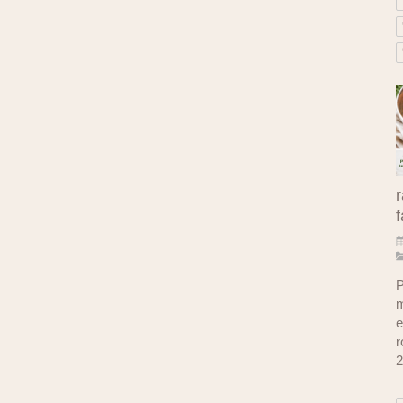
r
f
P
m
e
r
2