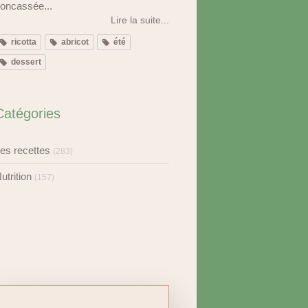
oncassée...
Lire la suite...
ricotta
abricot
été
dessert
Catégories
es recettes
(283)
utrition
(157)