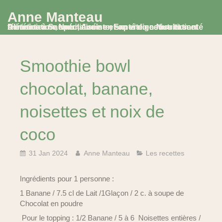
Anne Manteau
Diététicienne Nutritionniste, Experte en Nutrition et Alimentation, spécialisée en santé digestive et santé féminine à Saumur, Avoine et en visio consultation
Smoothie bowl
chocolat, banane,
noisettes et noix de
coco
31 Jan 2024
Anne Manteau
Les recettes
Ingrédients pour 1 personne :
1 Banane / 7.5 cl de Lait /1Glaçon / 2 c. à soupe de
Chocolat en poudre
Pour le topping : 1/2 Banane / 5 à 6 Noisettes entières /