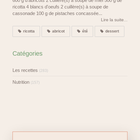
600 g d'abricots 2 cuillère(s) à soupe de miel 500 g de
ricotta 4 blancs d'oeufs 2 cuillère(s) à soupe de
cassonade 100 g de pistaches concassée...
Lire la suite...
ricotta
abricot
été
dessert
Catégories
Les recettes
(283)
Nutrition
(157)