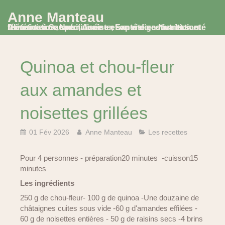
Anne Manteau
Diététicienne Nutritionniste, Experte en Nutrition et Alimentation, spécialisée en santé digestive et santé féminine à Saumur, Avoine et en visio consultation
Quinoa et chou-fleur
aux amandes et
noisettes grillées
01 Fév 2026
Anne Manteau
Les recettes
Pour 4 personnes - préparation20 minutes -cuisson15
minutes
Les ingrédients
250
g de chou-fleur- 100 g de quinoa -Une douzaine de
châtaignes cuites sous vide -60 g d'amandes effilées -
60 g de noisettes entières - 50 g de raisins secs -4 brins