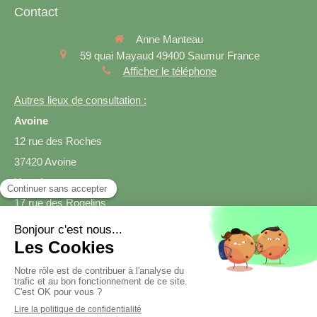
Contact
Anne Manteau
59 quai Mayaud
49400
Saumur
France
Afficher le téléphone
Autres lieux de consultation :
Avoine
12 rue des Roches
37420 Avoine
Varrains
17 rue des Rogelins
49400 Varrains
Prendre rendez-vous
Création et référencement du site par Simplébo
Site créé grâce à
SmartDiet