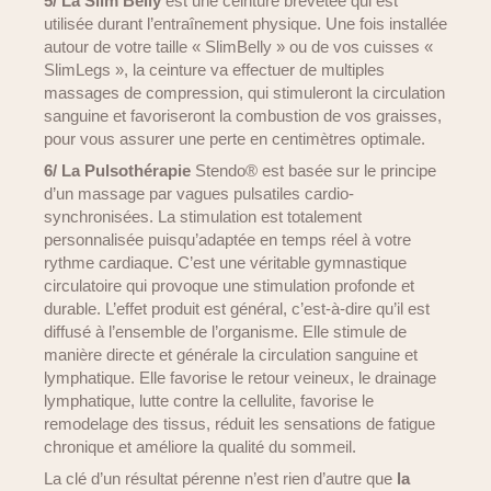
5/ La Slim Belly
est une ceinture brevetée qui est
utilisée durant l’entraînement physique. Une fois installée
autour de votre taille « SlimBelly » ou de vos cuisses «
SlimLegs », la ceinture va effectuer de multiples
massages de compression, qui stimuleront la circulation
sanguine et favoriseront la combustion de vos graisses,
pour vous assurer une perte en centimètres optimale.
6/ La Pulsothérapie
Stendo® est basée sur le principe
d’un massage par vagues pulsatiles cardio-
synchronisées. La stimulation est totalement
personnalisée puisqu’adaptée en temps réel à votre
rythme cardiaque. C’est une véritable gymnastique
circulatoire qui provoque une stimulation profonde et
durable. L’effet produit est général, c’est-à-dire qu’il est
diffusé à l’ensemble de l’organisme. Elle stimule de
manière directe et générale la circulation sanguine et
lymphatique. Elle favorise le retour veineux, le drainage
lymphatique, lutte contre la cellulite, favorise le
remodelage des tissus, réduit les sensations de fatigue
chronique et améliore la qualité du sommeil.
La clé d’un résultat pérenne n’est rien d’autre que
la