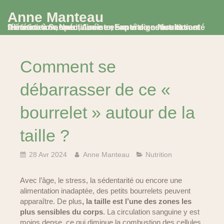
Anne Manteau
Diététicienne Nutritionniste, Experte en Nutrition et Alimentation, spécialisée en santé digestive et santé féminine à Saumur, Avoine et en visio consultation
Comment se
débarrasser de ce «
bourrelet » autour de la
taille ?
28 Avr 2024
Anne Manteau
Nutrition
Avec l’âge, le stress, la sédentarité ou encore une
alimentation inadaptée, des petits bourrelets peuvent
apparaître. De plus
, la taille est l’une des zones les
plus sensibles du corps
. La circulation sanguine y est
moins dense, ce qui diminue la combustion des cellules