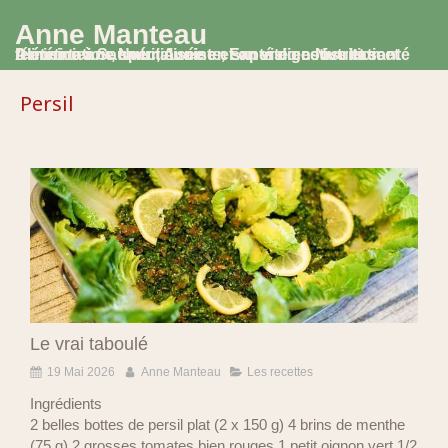
Anne Manteau
Diététicienne Nutritionniste, Experte en Nutrition et Alimentation, spécialisée en santé digestive et santé féminine à Saumur, Avoine et en visio consultation
Persil
Le vrai taboulé
19 Mai 2026
Anne Manteau
Les recettes
Ingrédients
2 belles bottes de persil plat (2 x 150 g) 4 brins de menthe
(75 g) 2 grosses tomates bien rouges 1 petit oignon vert 1/2