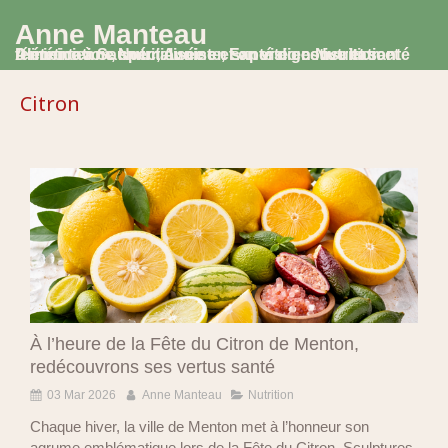
Anne Manteau
Diététicienne Nutritionniste, Experte en Nutrition et Alimentation, spécialisée en santé digestive et santé féminine à Saumur, Avoine et en visio consultation
Citron
À l’heure de la Fête du Citron de Menton,
redécouvrons ses vertus santé
03 Mar 2026
Anne Manteau
Nutrition
Chaque hiver, la ville de Menton met à l’honneur son
agrume emblématique lors de la Fête du Citron. Sculptures