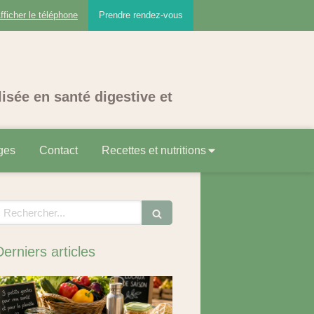
fficher le téléphone
Prendre rendez-vous
lisée en santé digestive et
ges
Contact
Recettes et nutritions
echercher
Derniers articles