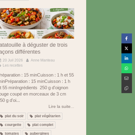
atatouille à déguster de trois
açons différentes
20 Juil 2026
Anne Manteau
Les recettes
réparation : 15 minCuisson : 1 h et 55
inPréparation : 15 minCuisson : 1 h
t 55 minIngrédients 250 g d'oignon
ouge coupé en morceaux de 3 cm
50 g d'oi...
Lire la suite...
plat du soir
plat végétarien
courgette
plat complet
tomates
aubergines