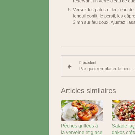
réservant un verre d’eau de cui
Versez les pâtes et leur eau de 
fenouil confit, le persil, les câp
3 mn sur feu doux. Ajustez l’a
Précédent
Par quoi remplacer le beurre sur les tartines ?
Articles similaires
Pêches grillées à
Salade fa
la verveine et glace
dakos crét