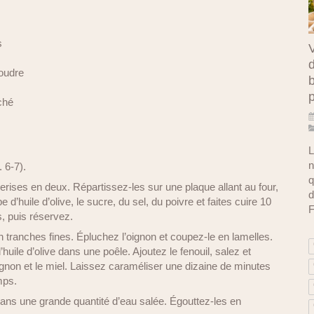
s
V
d
poudre
b
ché
L
n
 6-7).
q
rises en deux. Répartissez-les sur une plaque allant au four,
d
d’huile d’olive, le sucre, du sel, du poivre et faites cuire 10
F
, puis réservez.
n tranches fines. Épluchez l’oignon et coupez-le en lamelles.
’huile d’olive dans une poêle. Ajoutez le fenouil, salez et
ignon et le miel. Laissez caraméliser une dizaine de minutes
mps.
 dans une grande quantité d’eau salée. Égouttez-les en