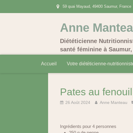
59 quai Mayaud, 49400 Saumur, France
Anne Mante
Diététicienne Nutritionnis
santé féminine à Saumur, 
Accueil
Votre diététicienne-nutritionnist
Pates au fenouil
26 Août 2024
Anne Manteau
Ingrédients pour 4 personnes
250 g de penne