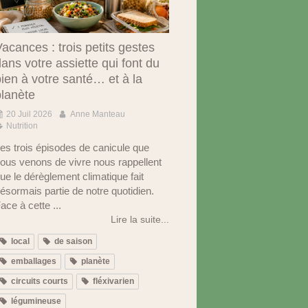
acances : trois petits gestes
ans votre assiette qui font du
ien à votre santé… et à la
planète
20 Juil 2026
Anne Manteau
Nutrition
es trois épisodes de canicule que
ous venons de vivre nous rappellent
ue le dérèglement climatique fait
ésormais partie de notre quotidien.
ace à cette ...
Lire la suite...
local
de saison
emballages
planète
circuits courts
fléxivarien
légumineuse