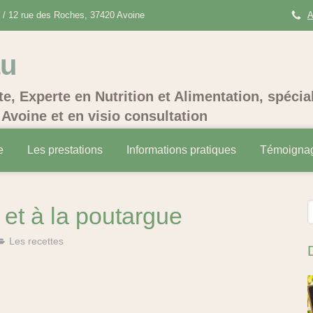
/ 12 rue des Roches, 37420 Avoine
A
au
te, Experte en Nutrition et Alimentation, spécia
Avoine et en visio consultation
e
Les prestations
Informations pratiques
Témoigna
R
 et à la poutargue
Les recettes