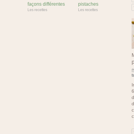
façons différentes
pistaches
Les recettes
Les recettes
M
I
6
d
d
c
c