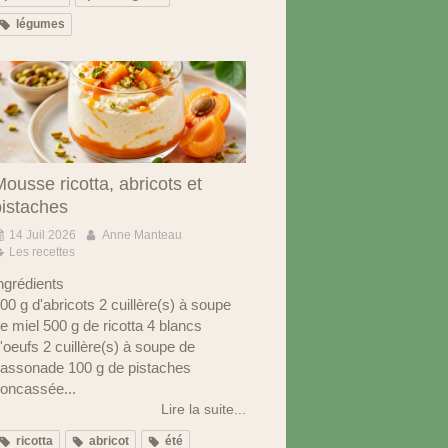
légumes
ousse ricotta, abricots et
pistaches
14 Juil 2026
Anne Manteau
Les recettes
ngrédients
00 g d'abricots 2 cuillère(s) à soupe
e miel 500 g de ricotta 4 blancs
'oeufs 2 cuillère(s) à soupe de
assonade 100 g de pistaches
oncassée...
Lire la suite...
ricotta
abricot
été