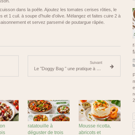
sson.
cuisson dans la poêle. Ajoutez les tomates cerises rôties, le
res et 1 cuil. à soupe d’huile d’olive. Mélangez et faites cuire 2 à
ssaisonnement et servez parsemé de poutargue râpée.
r
f
Suivant
Le "Doggy Bag " une pratique à adopter
P
m
e
r
2
çon
ratatouille à
Mousse ricotta,
ois
déguster de trois
abricots et