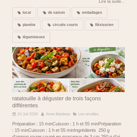
Lire la suite...
local
de saison
emballages
planète
circuits courts
fléxivarien
légumineuse
ratatouille à déguster de trois façons
différentes
20 Juil 2026
Anne Manteau
Les recettes
Préparation : 15 minCuisson : 1 h et 55 minPréparation
: 15 minCuisson : 1 h et 55 minIngrédients 250 g
d'oignon rouge coupé en morceaux de 3 cm 250 g d'oi...