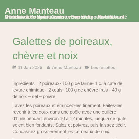
Anne Manteau
Diététicienne Nutritionniste, Experte en Nutrition et Alimentation, spécialisée en santé digestive et santé féminine à Saumur, Avoine et en visio consultation
Galettes de poireaux,
chèvre et noix
11 Jan 2026
Anne Manteau
Les recettes
Ingrédients 2 poireaux- 100 g de farine- 1 c. à café de
levure chimique- 2 œufs- 100 g de chèvre frais - 40 g
de noix – sel – poivre
Lavez les poireaux et émincez-les finement. Faites-les
revenir à feu doux dans une poêle avec une cuillère
d’huile pendant environ 10 à 12 minutes, jusqu’à ce qu’ils
soient bien fondants. Salez et poivrez, puis laissez tiédir.
Concassez grossièrement les cerneaux de noix.