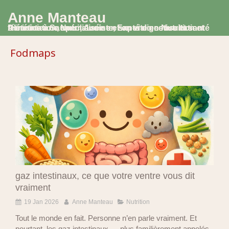
Anne Manteau
Diététicienne Nutritionniste, Experte en Nutrition et Alimentation, spécialisée en santé digestive et santé féminine à Saumur, Avoine et en visio consultation
Fodmaps
gaz intestinaux, ce que votre ventre vous dit
vraiment
19 Jan 2026
Anne Manteau
Nutrition
Tout le monde en fait. Personne n’en parle vraiment. Et
pourtant, les gaz intestinaux — plus familièrement appelés