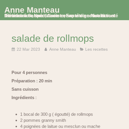
Anne Manteau
Diététicienne Nutritionniste, Experte en Nutrition et Alimentation, spécialisée en santé digestive et santé féminine à Saumur, Avoine et en visio consultation
salade de rollmops
22 Mar 2023
Anne Manteau
Les recettes
Pour 4 personnes
Préparation : 20 min
Sans cuisson
Ingrédients
:
1 bocal de 300 g ( égoutté) de rollmops
2 pommes granny smith
4 poignées de laitue ou mesclun ou mache