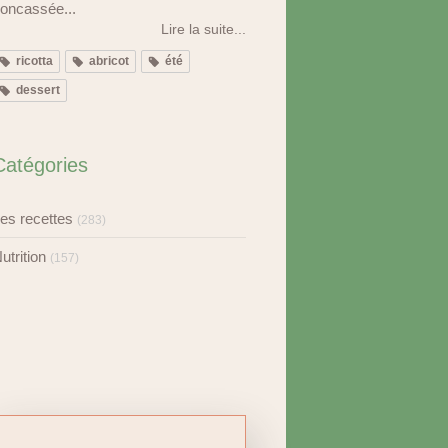
oncassée...
Lire la suite...
ricotta
abricot
été
dessert
Catégories
es recettes
(283)
utrition
(157)