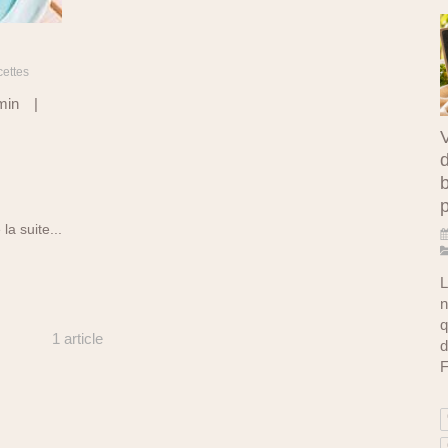
cettes
10 min |
V
d
b
 la suite...
L
n
q
1 article
d
F