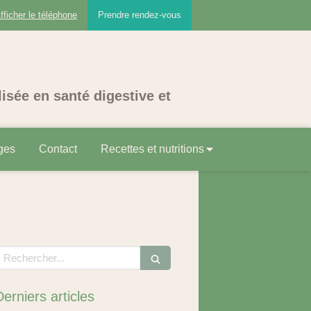
fficher le téléphone
Prendre rendez-vous
lisée en santé digestive et
ges
Contact
Recettes et nutritions
echercher
Derniers articles