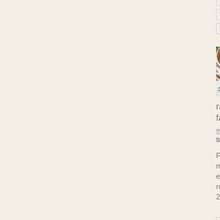
r
f
P
m
e
r
2