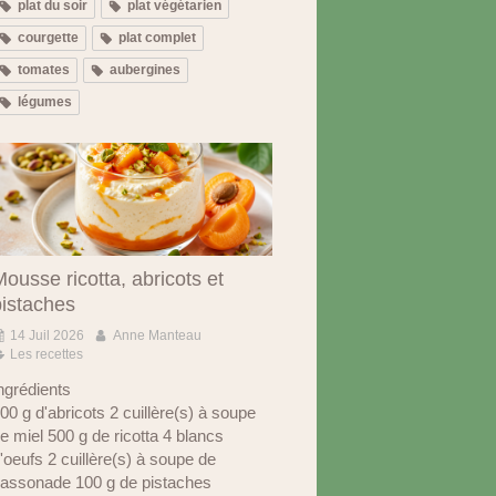
plat du soir
plat végétarien
courgette
plat complet
tomates
aubergines
légumes
ousse ricotta, abricots et
pistaches
14 Juil 2026
Anne Manteau
Les recettes
ngrédients
00 g d'abricots 2 cuillère(s) à soupe
e miel 500 g de ricotta 4 blancs
'oeufs 2 cuillère(s) à soupe de
assonade 100 g de pistaches