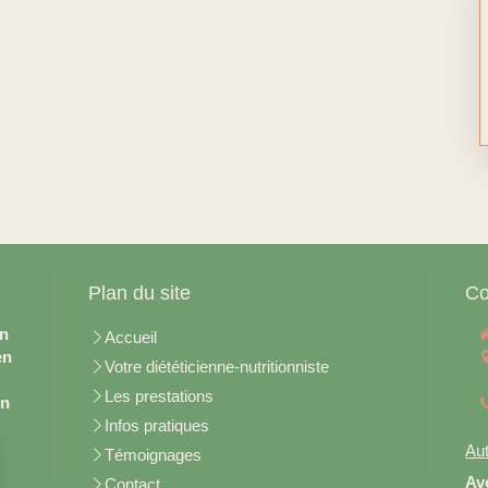
Plan du site
Co
en
Accueil
en
Votre diététicienne-nutritionniste
Les prestations
on
Infos pratiques
Aut
Témoignages
Av
Contact