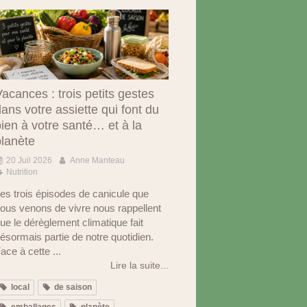
acances : trois petits gestes
ans votre assiette qui font du
ien à votre santé… et à la
planète
20 Juil 2026
Anne Manteau
Nutrition
es trois épisodes de canicule que
ous venons de vivre nous rappellent
ue le dérèglement climatique fait
ésormais partie de notre quotidien.
ace à cette ...
Lire la suite...
local
de saison
emballages
planète