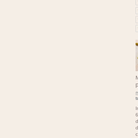
M
I
6
d
d
c