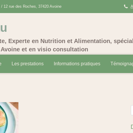
/ 12 rue des Roches, 37420 Avoine
A
au
te, Experte en Nutrition et Alimentation, spécia
Avoine et en visio consultation
e
Les prestations
Informations pratiques
Témoigna
R