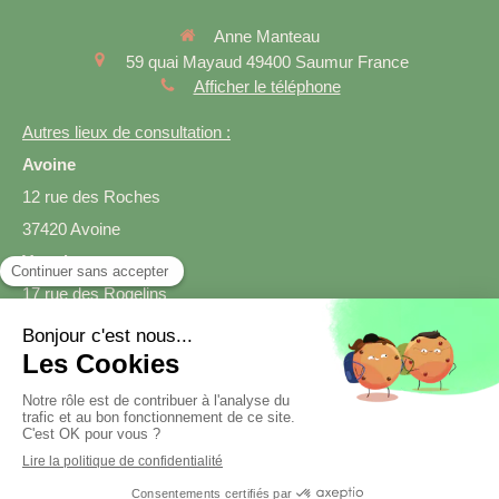
Anne Manteau
59 quai Mayaud
49400
Saumur
France
Afficher le téléphone
Autres lieux de consultation :
Avoine
12 rue des Roches
37420 Avoine
Varrains
17 rue des Rogelins
49400 Varrains
Prendre rendez-vous
Création et référencement du site par Simplébo
Site créé grâce à
SmartDiet