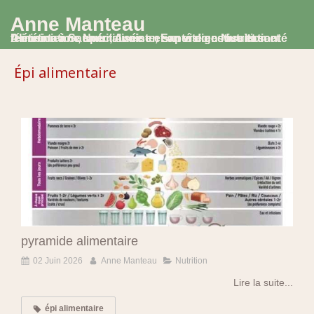
Anne Manteau
Diététicienne Nutritionniste, Experte en Nutrition et Alimentation, spécialisée en santé digestive et santé féminine à Saumur, Avoine et en visio consultation
Épi alimentaire
pyramide alimentaire
02 Juin 2026
Anne Manteau
Nutrition
Lire la suite...
épi alimentaire