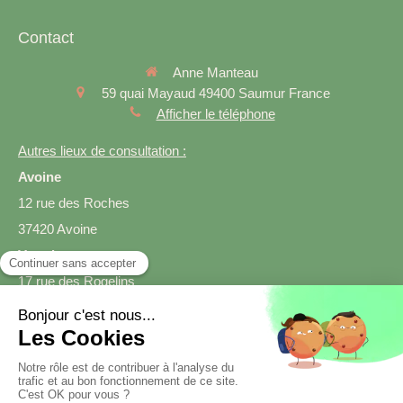
Contact
Anne Manteau
59 quai Mayaud
49400
Saumur
France
Afficher le téléphone
Autres lieux de consultation :
Avoine
12 rue des Roches
37420 Avoine
Varrains
17 rue des Rogelins
49400 Varrains
Prendre rendez-vous
Création et référencement du site par Simplébo