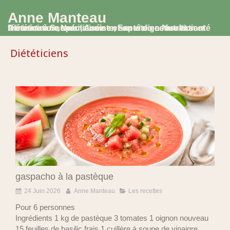
Anne Manteau
Diététicienne Nutritionniste, Experte en Nutrition et Alimentation, spécialisée en santé digestive et santé féminine à Saumur, Avoine et en visio consultation
Diététiciens
gaspacho à la pastèque
24 Juin 2026
Anne Manteau
Les recettes
Pour 6 personnes
Ingrédients 1 kg de pastèque 3 tomates 1 oignon nouveau
15 feuilles de basilic frais 1 cuillère à soupe de vinaigre