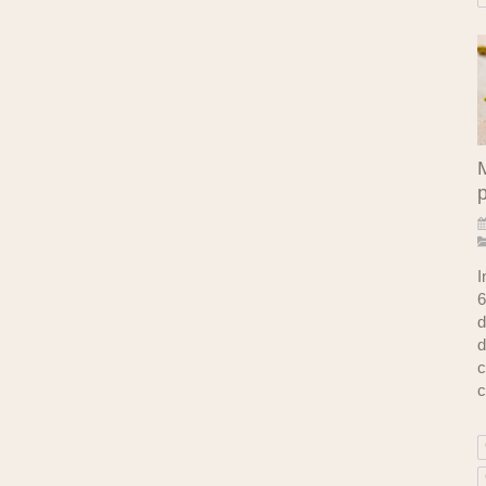
M
I
6
d
d
c
c