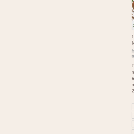
r
f
P
m
e
r
2