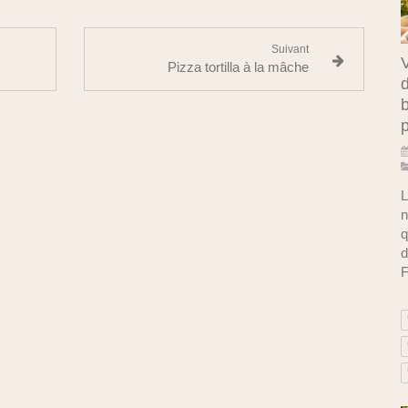
Suivant
V
on ?
Pizza tortilla à la mâche
d
b
L
n
q
d
F