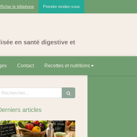
fficher le téléphone
Prendre rendez-vous
lisée en santé digestive et
ges
Contact
Recettes et nutritions
echercher
Derniers articles