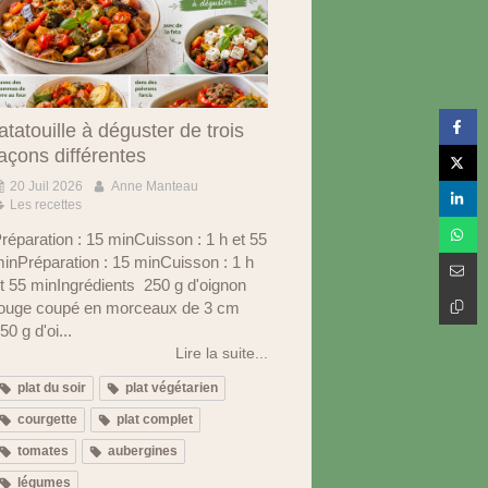
atatouille à déguster de trois
açons différentes
20 Juil 2026
Anne Manteau
Les recettes
réparation : 15 minCuisson : 1 h et 55
inPréparation : 15 minCuisson : 1 h
t 55 minIngrédients 250 g d'oignon
ouge coupé en morceaux de 3 cm
50 g d'oi...
Lire la suite...
plat du soir
plat végétarien
courgette
plat complet
tomates
aubergines
légumes