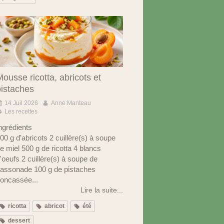
ousse ricotta, abricots et
pistaches
14 Juil 2026
Anne Manteau
Les recettes
ngrédients
00 g d'abricots 2 cuillère(s) à soupe
e miel 500 g de ricotta 4 blancs
'oeufs 2 cuillère(s) à soupe de
assonade 100 g de pistaches
oncassée...
Lire la suite...
ricotta
abricot
été
dessert