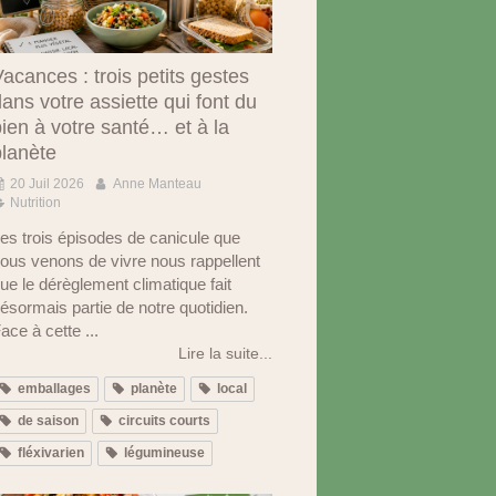
acances : trois petits gestes
ans votre assiette qui font du
ien à votre santé… et à la
planète
20 Juil 2026
Anne Manteau
Nutrition
es trois épisodes de canicule que
ous venons de vivre nous rappellent
ue le dérèglement climatique fait
ésormais partie de notre quotidien.
ace à cette ...
Lire la suite...
emballages
planète
local
de saison
circuits courts
fléxivarien
légumineuse