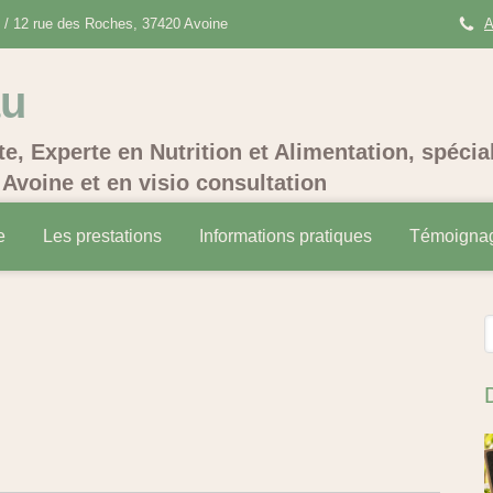
/ 12 rue des Roches, 37420 Avoine
A
au
te, Experte en Nutrition et Alimentation, spécia
Avoine et en visio consultation
e
Les prestations
Informations pratiques
Témoigna
R