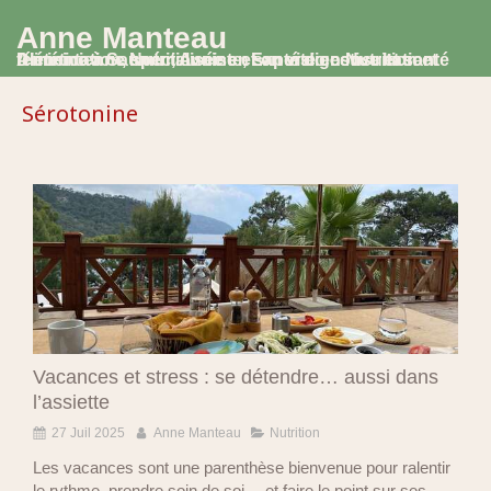
Anne Manteau
Diététicienne Nutritionniste, Experte en Nutrition et Alimentation, spécialisée en santé digestive et santé féminine à Saumur, Avoine et en visio consultation
Sérotonine
Vacances et stress : se détendre… aussi dans
l’assiette
27 Juil 2025
Anne Manteau
Nutrition
Les vacances sont une parenthèse bienvenue pour ralentir
le rythme, prendre soin de soi… et faire le point sur ses