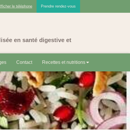
fficher le téléphone
Prendre rendez-vous
lisée en santé digestive et
ges
Contact
Recettes et nutritions