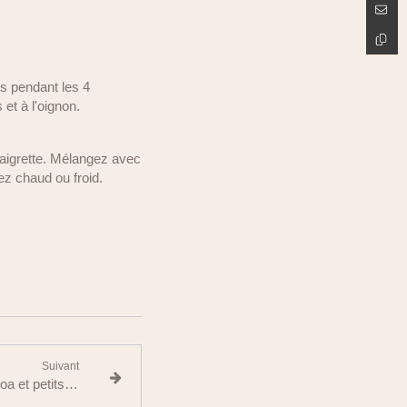
es pendant les 4
et à l'oignon.
vinaigrette. Mélangez avec
ez chaud ou froid.
Suivant
Œufs mollets, salade de quinoa et petits pois