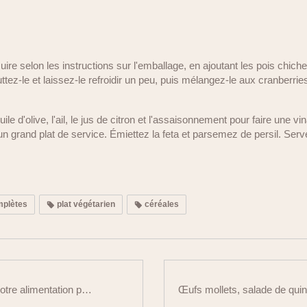
cuire selon les instructions sur l'emballage, en ajoutant les pois chich
tez-le et laissez-le refroidir un peu, puis mélangez-le aux cranberries 
uile d'olive, l'ail, le jus de citron et l'assaisonnement pour faire une 
 un grand plat de service. Émiettez la feta et parsemez de persil. Serv
mplètes
plat végétarien
céréales
Mars Bleu : notre alimentation peut-elle protéger notre côlon ?