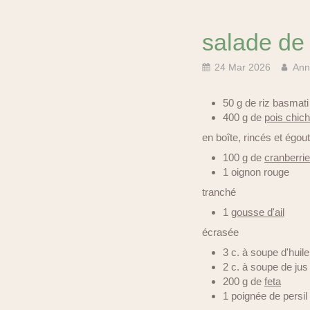
salade de 
24 Mar 2026
Ann
50 g de riz basmat
400 g de
pois chic
en boîte, rincés et égou
100 g de
cranberri
1 oignon rouge
tranché
1
gousse d'ail
écrasée
3 c. à soupe d'huile
2 c. à soupe de jus
200 g de
feta
1 poignée de persil 