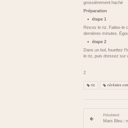
grossièrement haché
Préparation
étape 1
Rincez le riz. Faites-le 
dernières minutes. Égout
étape 2
Dans un bol, fouettez l'h
le riz, puis dressez sur
2
riz
céréales co
Précédent