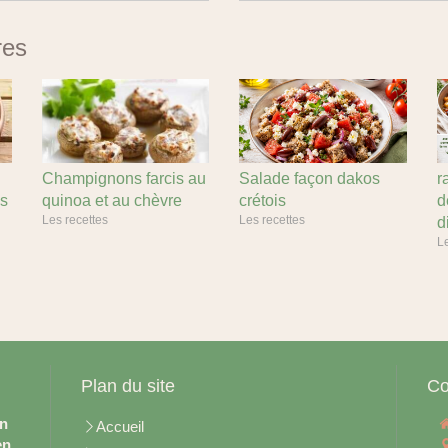
res
Champignons farcis au
Salade façon dakos
r
is
quinoa et au chèvre
crétois
d
Les recettes
Les recettes
d
Le
Plan du site
Co
en
Accueil
en