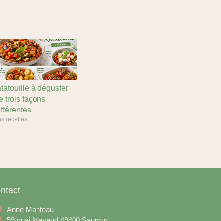
atatouille à déguster
e trois façons
ifférentes
s recettes
ntact
Anne Manteau
59 quai Mayaud
49400
Saumur