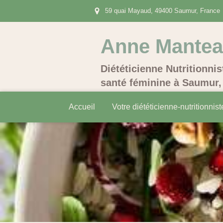
59 quai Mayaud, 49400 Saumur, France
Anne Mante
Diététicienne Nutritionnis
santé féminine à Saumur, 
Accueil
Votre diététicienne-nutritionnist