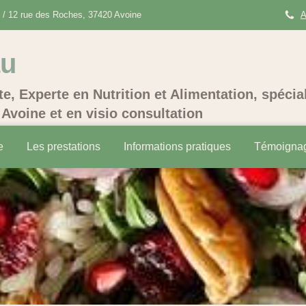
/ 12 rue des Roches, 37420 Avoine
A
au
te, Experte en Nutrition et Alimentation, spécia
Avoine et en visio consultation
e
Les prestations
Informations pratiques
Témoigna