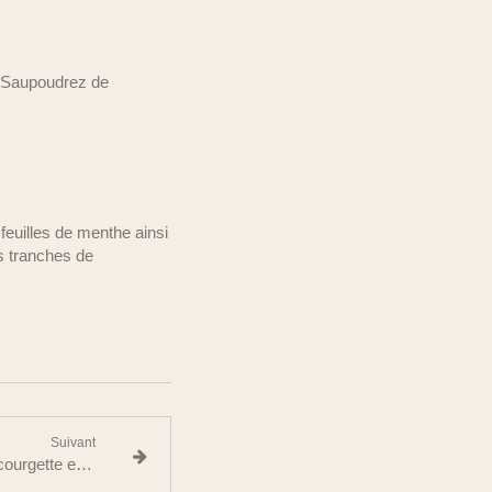
. Saupoudrez de
euilles de menthe ainsi
s tranches de
Suivant
Salade de quinoa au melon, courgette et menthe