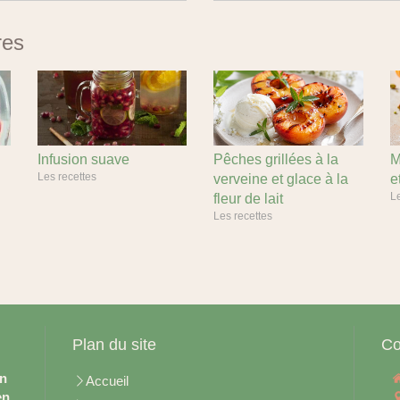
res
Infusion suave
Pêches grillées à la
M
Les recettes
verveine et glace à la
e
Le
fleur de lait
Les recettes
Plan du site
Co
en
Accueil
en