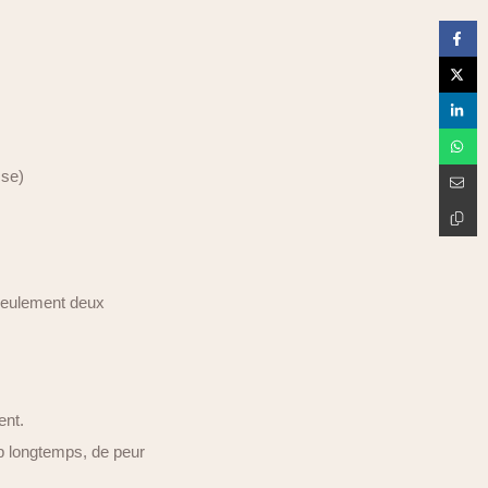
sse)
e seulement deux
ent.
op longtemps, de peur