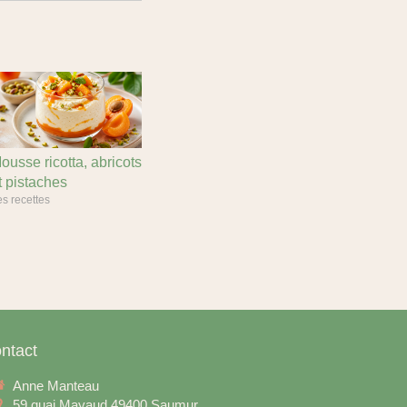
ousse ricotta, abricots
t pistaches
s recettes
ntact
Anne Manteau
59 quai Mayaud
49400
Saumur