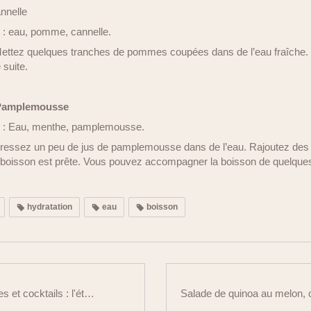
nnelle
 : eau, pomme, cannelle.
Mettez quelques tranches de pommes coupées dans de l’eau fraîche
 suite.
 Pamplemousse
s : Eau, menthe, pamplemousse.
ressez un peu de jus de pamplemousse dans de l’eau. Rajoutez des f
e boisson est prête. Vous pouvez accompagner la boisson de quelque
hydratation
eau
boisson
Jus, smoothies et cocktails : l'été fait-il grimper le sucre ?