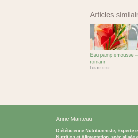
Articles similai
Eau pamplemousse –
romarin
Les recettes
Anne Manteau
Diététicienne Nutritionniste, Experte 
Nutrition et Alimentation, spécialisée 